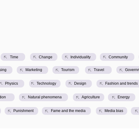
Time
Сhange
Individuality
Сommunity
sing
Marketing
Tourism
Travel
Govern
Physics
Technology
Design
Fashion and trends
tion
Natural phenomena
Agriculture
Energy
Punishment
Fame and the media
Media bias