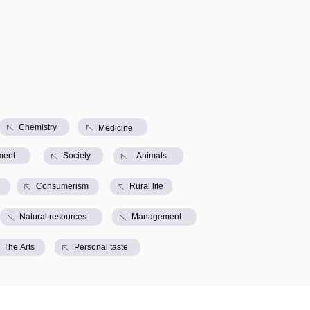
Chemistry
Мedicine
ment
Society
Animals
Consumerism
Rural life
Natural resources
Management
The Аrts
Personal taste