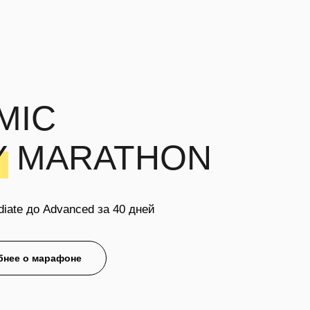
ты
MIC
Y MARATHON
iate до Advanced за 40 дней
бнее о марафоне