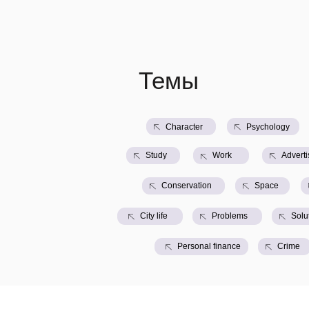
Темы
Character
Psychology
Study
Work
Adverti
Conservation
Space
City life
Problems
Solu
Personal finance
Crime