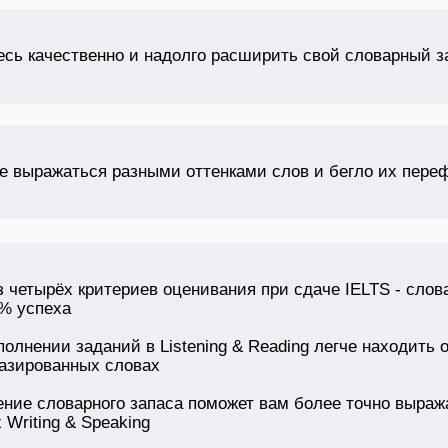
есь качественно и надолго расширить свой словарный з
е выражаться разными оттенками слов и бегло их пере
 четырёх критериев оценивания при сдаче IELTS - слов
5% успеха
олнении заданий в Listening & Reading легче находить 
азированных словах
ние словарного запаса поможет вам более точно выраж
 Writing & Speaking