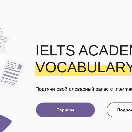
Nomad
луги
Обо мне
Социальные инициативы
Контак
IELTS ACADE
VOCABULAR
Подтяни свой словарный запас с Intermed
Тарифы
Подро