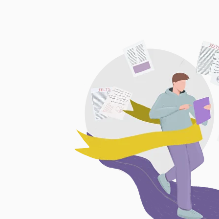
Assiya 
Опыт
Ус