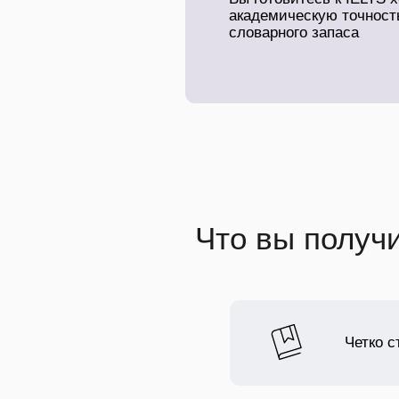
академическую точност
словарного запаса
Что вы получ
Четко с