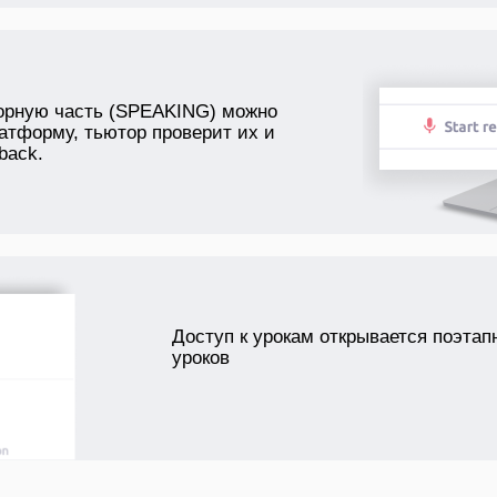
ворную часть (SPEAKING) можно
атформу, тьютор проверит их и
back.
Доступ к урокам открывается поэтап
уроков