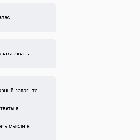
апас
фразировать
арный запас, то
ответы в
ать мысли в